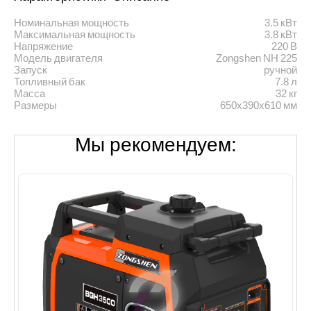
Номинальная мощность
3.5 кВт
Максимальная мощность
3.8 кВт
Напряжение
220 В
Модель двигателя
Zongshen NH 225
Запуск
ручной
Топливный бак
7.8 л
Масса
32 кг
Размеры
650х390х610 мм
Мы рекомендуем: