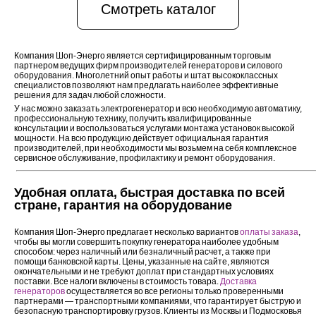
Смотреть каталог
Компания Шоп-Энерго является сертифицированным торговым
партнером ведущих фирм производителей генераторов и силового
оборудования. Многолетний опыт работы и штат высококлассных
специалистов позволяют нам предлагать наиболее эффективные
решения для задач любой сложности.
У нас можно заказать электрогенератор и всю необходимую автоматику,
профессиональную технику, получить квалифицированные
консультации и воспользоваться услугами монтажа установок высокой
мощности. На всю продукцию действует официальная гарантия
производителей, при необходимости мы возьмем на себя комплексное
сервисное обслуживание, профилактику и ремонт оборудования.
Удобная оплата, быстрая доставка по всей
стране, гарантия на оборудование
Компания Шоп-Энерго предлагает несколько вариантов
оплаты заказа
,
чтобы вы могли совершить покупку генератора наиболее удобным
способом: через наличный или безналичный расчет, а также при
помощи банковской карты. Цены, указанные на сайте, являются
окончательными и не требуют доплат при стандартных условиях
поставки. Все налоги включены в стоимость товара.
Доставка
генераторов
осуществляется во все регионы только проверенными
партнерами — транспортными компаниями, что гарантирует быструю и
безопасную транспортировку грузов. Клиенты из Москвы и Подмосковья