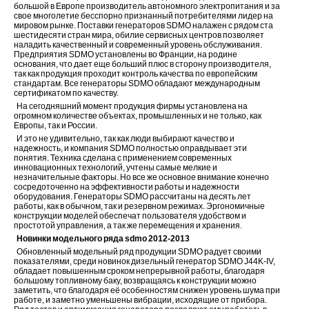
большой в Европе производитель автономного электропитания и за
свое многолетие бесспорно признанный потребителями лидер на
мировом рынке. Поставки генераторов SDMO налажен с рядом ста
шестидесяти стран мира, обилие сервисных центров позволяет
наладить качественный и современный уровень обслуживания.
Предприятия SDMO установлены во Франции, на родине
основания, что дает еще больший плюс в сторону производителя,
так как продукция проходит контроль качества по европейским
стандартам. Все генераторы SDMO обладают международным
сертификатом по качеству.
На сегодняшний момент продукция фирмы установлена на
огромном количестве объектах, промышленных и не только, как
Европы, так и России.
И это не удивительно, так как люди выбирают качество и
надежность, и компания SDMO полностью оправдывает эти
понятия. Техника сделана с применением современных
инновационных технологий, учтены самые мелкие и
незначительные факторы. Но все же основное внимание конечно
сосредоточенно на эффективности работы и надежности
оборудования. Генераторы SDMO рассчитаны на десять лет
работы, как в обычном, так и резервном режимах. Эргономичные
конструкции моделей обеспечат пользователя удобством и
простотой управления, а так же перемещения и хранения.
Новинки модельного ряда sdmo 2012-2013
Обновленный модельный ряд продукции SDMO радует своими
показателями, среди новинок дизельный генератор SDMO J44K-IV,
обладает повышенным сроком непрерывной работы, благодаря
большому топливному баку, возвращаясь к конструкции можно
заметить, что благодаря её особенностям снижен уровень шума при
работе, и заметно уменьшены вибрации, исходящие от прибора.