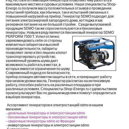
Ряд тестов и оптимизация генератора позволяют ему работать в
максимально жестких и суровых условиях. Наши специалисты Shop-
Energo.ru получили массу положительных отзывов о проведении
испытаний прибора, как обычных, так и испытаний связанных с
повышенной нагрузкой на прибор. Генератор SDMO подходит для
питания электроэнергией загородного дома, коттеджа и как
резервное питание на не большой стройке.
Среди выпускаемой
продукции SDMO так же спросом пользуются и бензиновые
генераторы. Новым в ряду является бензиновый генератор
SDMO
PERFORM 7500 T. Успел отлично
зарекомендовать себя со стороны
компактных габаритов и высокой
производительности, габариты
позволяют легко и без лишних хлопот
транспортировать устройство,
заниженный уровень шума дает
возможность работать в местах, в
которых имеются ограничения по шуму.
Современный подход по безопасности,
прибор оснащен автоматом защиты в сети, и прекращает работу
при низком уровне масла. Генератор рассчитан на интенсивную
работу, способен работать на различных площадках и при
различных условиях. Специалисты Shop-Energo.ru с удовольствием
проконсультируют Вас по данным моделям и помогут определиться
в выборе генератора.
Ассортимент генераторов и электростанций sdmo в нашем
магазине:
-
дизельные генераторы и электростанции sdmo
-
бензиновые генераторы и электростанции sdmo
-
сварочные генераторы sdmo из Франции
- инверторные генераторы и электростанции sdmo