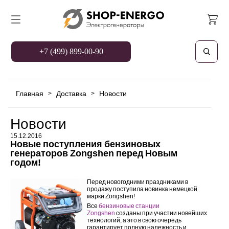
+7 (499) 899-00-90
Главная
Доставка
Новости
>
>
Новости
15.12.2016
Новые поступления бензиновых
генераторов Zongshen перед Новым
годом!
Перед новогодними праздниками в
продажу поступила новинка немецкой
марки Zongshen!
Все
бензиновые станции
Zongshen
созданы при участии новейших
технологий, а это в свою очередь
гарантирует полную надежность и