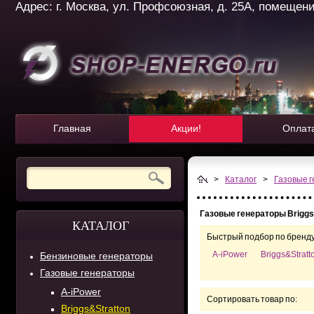
Адрес: г. Москва, ул. Профсоюзная, д. 25А, помещение 
Главная
Акции!
Оплат
>
Каталог
>
Газовые 
Газовые генераторы Briggs
КАТАЛОГ
Быстрый подбор по бренду
A-iPower
Briggs&Stratt
Бензиновые генераторы
Газовые генераторы
A-iPower
Сортировать товар по:
Briggs&Stratton