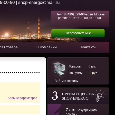
99-00-90 | shop-energo@mail.ru
Тел.:
8 (499) 899-00-90
из Москвы
График: пн-пт с 09:00 до 18:00
рат товара
О компании
Контакты
Товаров:
0
шт.
На сумму:
0
руб.
Войти в корзину
ПРЕИМУЩЕСТВА
SHOP-ENERGO
больше параметров
7 лет
безупречного
опыта и