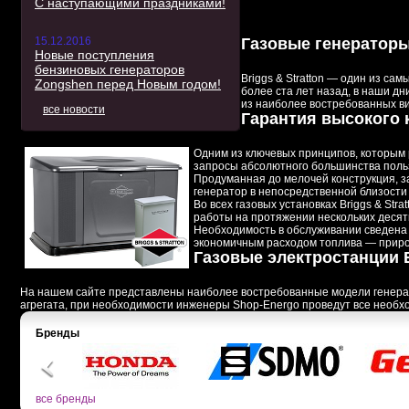
С наступающими праздниками!
Газовые генераторы 
15.12.2016
Новые поступления
бензиновых генераторов
Briggs & Stratton — один из са
Zongshen перед Новым годом!
более ста лет назад, в наши д
из наиболее востребованных ви
все новости
Гарантия высокого 
Одним из ключевых принципов, которым 
запросы абсолютного большинства пользо
Продуманная до мелочей конструкция, 
генератор
в непосредственной близости 
Во всех газовых установках Briggs & St
работы на протяжении нескольких десятк
Необходимость в обслуживании сведена к
экономичным расходом топлива — приро
Газовые электростанции B
На нашем сайте представлены наиболее востребованные модели генератор
агрегата, при необходимости инженеры Shop-Energo проведут все необх
Бренды
все бренды