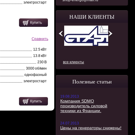
shop-energo@mail.ru
электростарт
НАШИ КЛИЕНТЫ
Купить
Сравнить
12.5 кВт
13.8 кВт
230 В
все клиенты
3000 об/мин
однофазный
Полезные статьи
электростарт
19.08.2013
Компания SDMO
Купить
производитель силовой
техники из Франции.
24.07.2013
Цены на генераторы снижены!