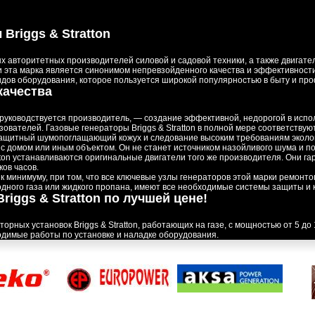
Briggs & Stratton
мых авторитетных производителей силовой и садовой техники, а также двигат
ни эта марка является синонимом непревзойденного качества и эффективности
дов оборудования, которое пользуется широкой популярностью в быту и проф
качества
руководствуется производитель, — создание эффективной, недорогой в испол
вателей. Газовые генераторы Briggs & Stratton в полной мере соответствую
защитный шумопоглащающий кожух и следование высоким требованиям эколо
с домом или иным объектом. Он не станет источником назойливого шума и п
ratton устанавливаются оригинальные двигатели того же производителя. Они
ов часов.
 минимуму, при том, что все ключевые узлы генераторов этой марки ремонто
дного газа или жидкого пропана, имеют все необходимые системы защиты и
riggs & Stratton по лучшей цене!
ных установок Briggs & Stratton, работающих на газе, с мощностью от 5 до
одимые работы по установке и наладке оборудования.