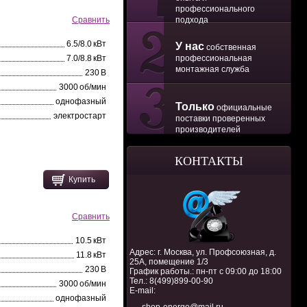
профессионального
подхода
Сравнить
6.5/8.0 кВт
У нас
собственная
профессиональная
7.0/8.8 кВт
монтажная служба
230 В
3000 об/мин
однофазный
Только
официальные
электростарт
поставки проверенных
производителей
КОНТАКТЫ
Купить
Сравнить
10.5 кВт
Адрес: г. Москва, ул. Профсоюзная, д.
11.8 кВт
25А, помещение 1/3
230 В
График работы.: пн-пт с 09:00 до 18:00
Тел.:
8(499)899-00-90
3000 об/мин
E-mail:
однофазный