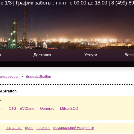
1/3 | График работы.: пн-пт с 09:00 до 18:00 | 8 (499) 8
а
Доставка
Услуги
Возв
генераторы
>
Briggs&Stratton
&Stratton
:
on
CTG
EVOLine
Generac
Mitsui ECO
названию
цене
новизне
номинальной мощности