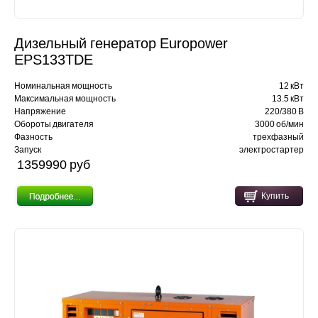
Дизельный генератор Europower
EPS133TDE
Номинальная мощность
12 кВт
Максимальная мощность
13.5 кВт
Напряжение
220/380 В
Обороты двигателя
3000 об/мин
Фазность
трехфазный
Запуск
электростартер
1359990 pуб
Купить