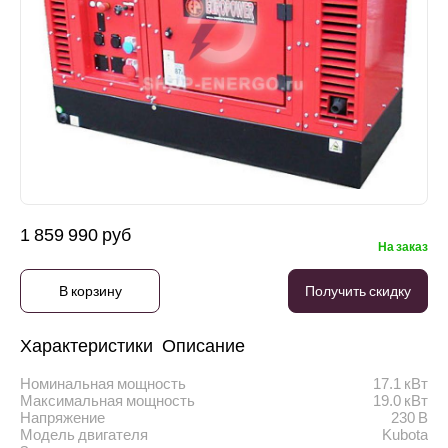
1 859 990 руб
На заказ
В корзину
Получить скидку
Характеристики
Описание
Номинальная мощность
17.1 кВт
Максимальная мощность
19.0 кВт
Напряжение
230 В
Модель двигателя
Kubota