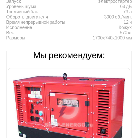
Запуск
электростартер
Уровень шума
69 дБ
Топливный бак
73 л
Обороты двигателя
3000 об./мин.
Время непрерывной работы
12 ч
Исполнение
Кожух
Вес
570 кг
Размеры
1700х740х1000 мм
Мы рекомендуем: