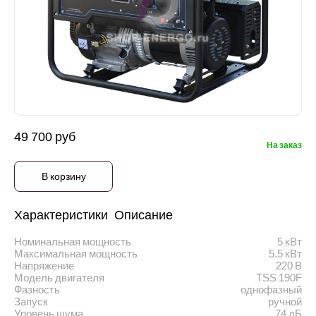
49 700 руб
На заказ
В корзину
Характеристики
Описание
Номинальная мощность
5 кВт
Максимальная мощность
5.5 кВт
Напряжение
220 В
Модель двигателя
TSS 190F
Фазность
однофазный
Запуск
ручной
Уровень шума
74 дБ