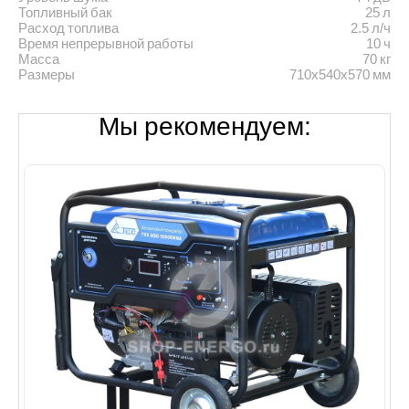
Топливный бак
25 л
Расход топлива
2.5 л/ч
Время непрерывной работы
10 ч
Масса
70 кг
Размеры
710x540x570 мм
Мы рекомендуем: