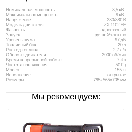
Номинальная мощность
8,5 кВт
Максимальная мощность
9 кВт
Напряжение
230/380 В
Модель двигателя
ZX 1102 FE
Фазность
однофазный
Запуск
ручной/электро
Уровень шума
97 дБ
Топливный бак
20 л
Расход топлива
2,7 л/ч
Обороты двигателя
3000 об/мин
Время непрерывной работы
7.4 ч
Частота напряжения
50 Гц
Масса
155 кг
Исполнение
открытое
Размеры
795x565x705 мм
Мы рекомендуем: