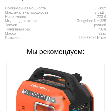
Номинальная мощность
3.2 кВт
Максимальная мощность
3.5 кВт
Напряжение
220 В
Модель двигателя
Zongshen NH 225
Запуск
ручной
Топливный бак
7.8 л
Масса
32 кг
Размеры
650х390х610 мм
Мы рекомендуем: