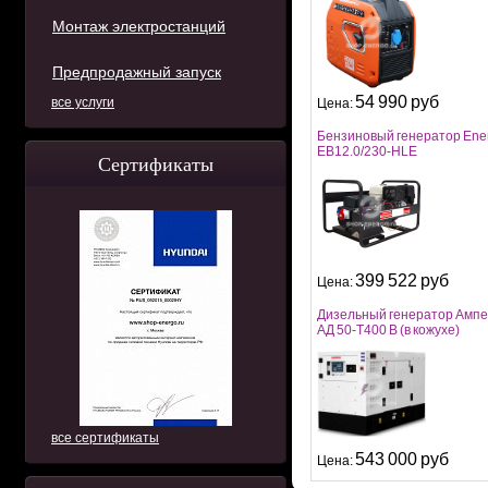
Монтаж электростанций
Предпродажный запуск
54 990 руб
все услуги
Цена:
Бензиновый генератор Ene
EB12.0/230-HLE
Сертификаты
399 522 руб
Цена:
Дизельный генератор Амп
АД 50-Т400 B (в кожухе)
все сертификаты
543 000 руб
Цена: