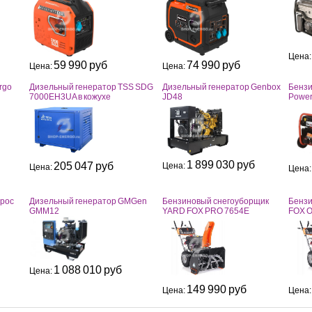
Цена
59 990 руб
74 990 руб
Цена:
Цена:
rgo
Дизельный генератор TSS SDG
Дизельный генератор Genbox
Бензи
7000EH3UA в кожухе
JD48
Power
1 899 030 руб
205 047 руб
Цена:
Цена:
Цена
ерос
Дизельный генератор GMGen
Бензиновый снегоуборщик
Бензи
GMM12
YARD FOX PRO 7654E
FOX O
1 088 010 руб
Цена:
149 990 руб
Цена:
Цена