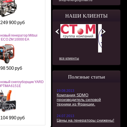
shop-energo@mail.ru
НАШИ КЛИЕНТЫ
249 900 руб
:
новый генератор Mitsui
 ECO ZM 10000 EA
все клиенты
98 500 руб
:
Полезные статьи
новый снегоуборщик YARD
PTIMA 6151E
19.08.2013
Компания SDMO
производитель силовой
техники из Франции.
24.07.2013
104 990 руб
:
Цены на генераторы снижены!