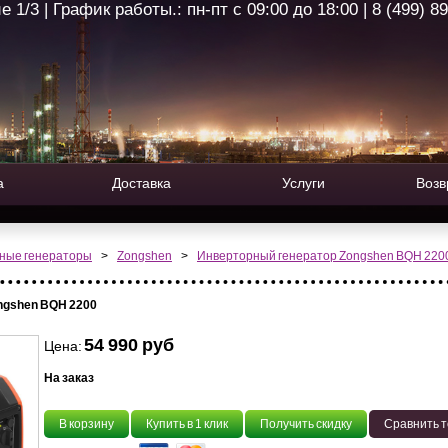
1/3 | График работы.: пн-пт с 09:00 до 18:00 | 8 (499) 8
а
Доставка
Услуги
Возв
ные генераторы
>
Zongshen
>
Инверторный генератор Zongshen BQH 220
ngshen BQH 2200
54 990 руб
Цена:
На заказ
В корзину
Купить в 1 клик
Получить скидку
Сравнить 