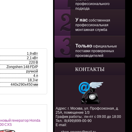
профессионального
подхода
У нас
собственная
профессиональная
монтажная служба
Только
официальные
поставки проверенных
1,9 кВт
производителей
2,1 кВт
220 В
Zongshen 148 FD/P
КОНТАКТЫ
ручной
4 л
18,3 кг
440х290х450 мм
Адрес: г. Москва, ул. Профсоюзная, д.
25А, помещение 1/3
График работы.: пн-пт с 09:00 до 18:00
новый генератор Honda
Тел.:
8(499)899-00-90
00 CXS
E-mail: