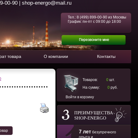
99-00-90 | shop-energo@mail.ru
Тел.:
8 (499) 899-00-90
из Москвы
График: пн-пт с 09:00 до 18:00
рат товара
О компании
Контакты
0
Товаров:
0
шт.
На сумму:
0
руб.
Войти в корзину
ПРЕИМУЩЕСТВА
SHOP-ENERGO
товар
7 лет
безупречного
опыта и