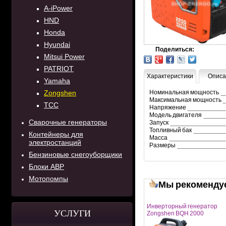
A-iPower
HND
Honda
Hyundai
Поделиться:
Mitsui Power
PATRIOT
Характеристики
Описа
Yamaha
Zongshen
Номинальная мощность
Максимальная мощность
ТСС
Напряжение
Модель двигателя
Сварочные генераторы
Запуск
Топливный бак
Контейнеры для
Масса
электростанций
Размеры
Бензиновые снегоуборщики
Блоки АВР
Мотопомпы
Мы рекоменду
Инверторный генератор
УСЛУГИ
Zongshen BQH 2000