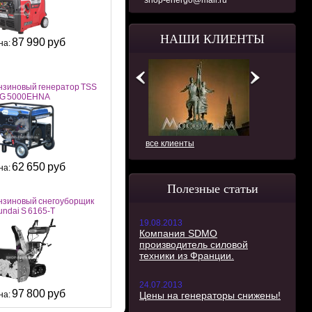
shop-energo@mail.ru
НАШИ КЛИЕНТЫ
87 990 руб
на:
нзиновый генератор TSS
G 5000EHNA
все клиенты
62 650 руб
на:
Полезные статьи
нзиновый снегоуборщик
undai S 6165-T
19.08.2013
Компания SDMO
производитель силовой
техники из Франции.
24.07.2013
97 800 руб
на:
Цены на генераторы снижены!