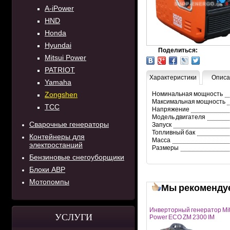
A-iPower
HND
Honda
Hyundai
Поделиться:
Mitsui Power
PATRIOT
Характеристики
Описа
Yamaha
Zongshen
Номинальная мощность
Максимальная мощность
ТСС
Напряжение
Модель двигателя
Сварочные генераторы
Запуск
Топливный бак
Контейнеры для
Масса
электростанций
Размеры
Бензиновые снегоуборщики
Блоки АВР
Мотопомпы
Мы рекоменду
Инверторный генератор Mit
УСЛУГИ
Power ECO ZM 2300 IM