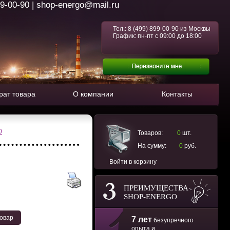
99-00-90 | shop-energo@mail.ru
Тел.:
8 (499) 899-00-90
из Москвы
График: пн-пт с 09:00 до 18:00
рат товара
О компании
Контакты
0
Товаров:
0
шт.
На сумму:
0
руб.
Войти в корзину
ПРЕИМУЩЕСТВА
SHOP-ENERGO
товар
7 лет
безупречного
опыта и