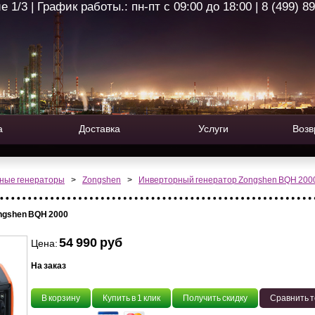
1/3 | График работы.: пн-пт с 09:00 до 18:00 | 8 (499) 8
а
Доставка
Услуги
Возв
ные генераторы
>
Zongshen
>
Инверторный генератор Zongshen BQH 200
ngshen BQH 2000
54 990 руб
Цена:
На заказ
В корзину
Купить в 1 клик
Получить скидку
Сравнить 