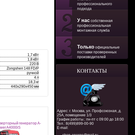
профессионального
подхода
У нас
собственная
профессиональная
монтажная служба
Только
официальные
поставки проверенных
1,7 кВт
производителей
1,8 кВт
220 В
Zongshen 148 FD/P
КОНТАКТЫ
ручной
4 л
18,3 кг
440х290х450 мм
Адрес: г. Москва, ул. Профсоюзная, д.
25А, помещение 1/3
График работы.: пн-пт с 09:00 до 18:00
верторный генератор A-
Тел.:
8(499)899-00-90
ower A4000iS
E-mail: