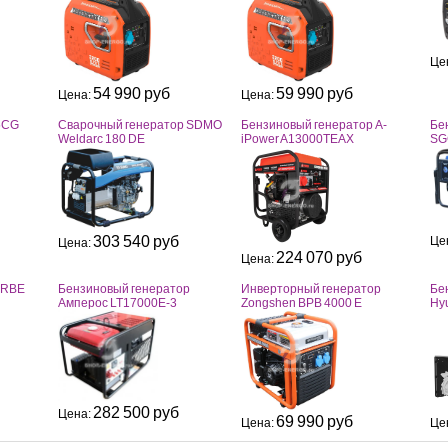
Це
54 990 руб
59 990 руб
Цена:
Цена:
5CG
Сварочный генератор SDMO
Бензиновый генератор A-
Бе
Weldarc 180 DE
iPower A13000TEAX
SG
303 540 руб
Це
Цена:
224 070 руб
Цена:
ERBE
Бензиновый генератор
Инверторный генератор
Бе
Амперос LT17000E-3
Zongshen BPB 4000 E
Hy
282 500 руб
Цена:
69 990 руб
Цена:
Це