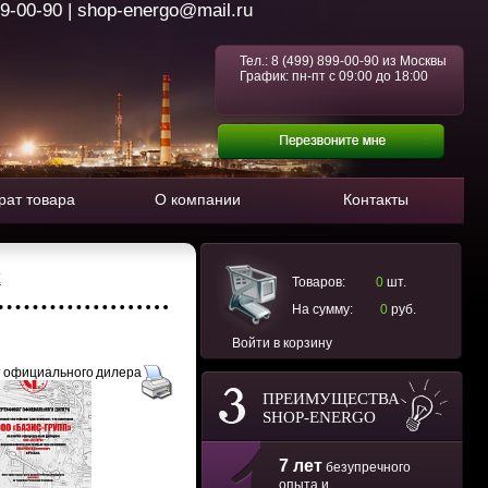
99-00-90 | shop-energo@mail.ru
Тел.:
8 (499) 899-00-90
из Москвы
График: пн-пт с 09:00 до 18:00
рат товара
О компании
Контакты
E
Товаров:
0
шт.
На сумму:
0
руб.
Войти в корзину
 официального дилера
ПРЕИМУЩЕСТВА
SHOP-ENERGO
7 лет
безупречного
опыта и