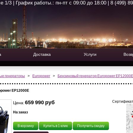
1/3 | График работы.: пн-пт с 09:00 до 18:00 | 8 (499) 8
а
Доставка
Услуги
Возв
ые генераторы
>
Europower
>
Бензиновый генератор Europower EP12000
opower EP12000E
659 990 руб
Сертификат
Цена:
На заказ
В корзину
Купить в 1 клик
Получить скидку