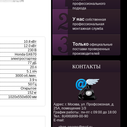
профессионального
подхода
У нас
собственная
профессиональная
монтажная служба
10.8 кВт
Только
официальные
12.0 кВт
поставки проверенных
230 В
производителей
Honda GX670
электростартер
77 дБ
КОНТАКТЫ
20 л
5.1 л/ч
3000 об./мин.
3.9 ч
50 Гц
Открытое
152 кг
1020х550х600 мм
Адрес: г. Москва, ул. Профсоюзная, д.
25А, помещение 1/3
График работы.: пн-пт с 09:00 до 18:00
Тел.:
8(499)899-00-90
E-mail: