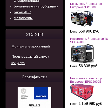
электростанций
Бензиновый генератор
Бензиновые снегоуборщики
Europower EP10000E
Блоки АВР
Мотопомпы
559 990 руб
Цена:
УСЛУГИ
Инверторный генератор T
SGG 4200Ei
Монтаж электростанций
Предпродажный запуск
все услуги
56 808 руб
Цена:
Сертификаты
Бензиновый генератор
Europower EPS12000E
1 159 990 руб
Цена: