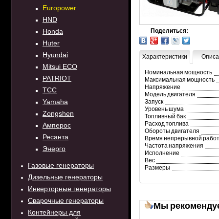
Europower
HND
Honda
Поделиться:
Huter
Hyundai
Характеристики
Описа
Mitsui ECO
Номинальная мощность
PATRIOT
Максимальная мощность
Напряжение
TCC
Модель двигателя
Yamaha
Запуск
Уровень шума
Zongshen
Топливный бак
Расход топлива
Амперос
Обороты двигателя
Ресанта
Время непрерывной рабо
Частота напряжения
Энерго
Исполнение
Вес
Газовые генераторы
Размеры
Дизельные генераторы
Инверторные генераторы
Сварочные генераторы
Мы рекоменду
Контейнеры для