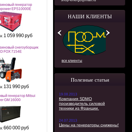
shop-energo@mail.ru
зиновый генератор
opower EPS10000E
НАШИ КЛИЕНТЫ
1 059 990 руб
а:
зиновый снегоуборщик
D FOX 7154E
все клиенты
Полезные статьи
131 990 руб
а:
19.08.2013
овый генератор Mitsui
Компания SDMO
er GM 16000
производитель силовой
техники из Франции.
24.07.2013
Цены на генераторы снижены!
660 000 руб
а: