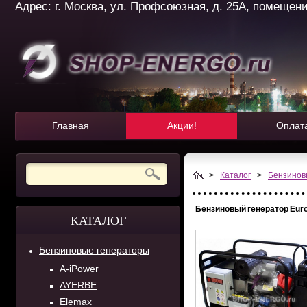
Адрес: г. Москва, ул. Профсоюзная, д. 25А, помещение 
Главная
Акции!
Оплат
>
Каталог
>
Бензинов
Бензиновый генератор Eur
КАТАЛОГ
Бензиновые генераторы
A-iPower
AYERBE
Elemax