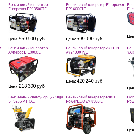
Бензиновый генератор
Бензиновый генератор Europower
Бен
Europower EP13500TE
EP16000TE
Eur
Цен
559 990 руб
599 990 руб
Цена:
Цена:
SS
Бензиновый генератор
Бензиновый генератор AYERBE
Бен
Амперос LT13000E
AY24000TVE
YAR
420 240 руб
Цена:
218 300 руб
Цена:
Цен
Бензиновый снегоуборщик Stiga
Бензиновый генератор Mitsui
Газ
ST 5266 P TRAC
Power ECO ZM 8500 E
Pow
Цен