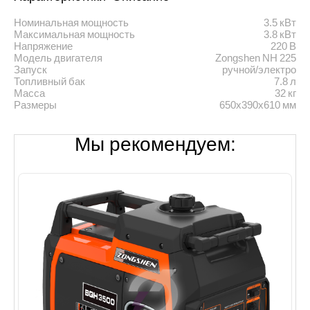
Номинальная мощность
3.5 кВт
Максимальная мощность
3.8 кВт
Напряжение
220 В
Модель двигателя
Zongshen NH 225
Запуск
ручной/электро
Топливный бак
7.8 л
Масса
32 кг
Размеры
650х390х610 мм
Мы рекомендуем: