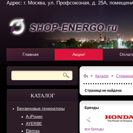
Адрес: г. Москва, ул. Профсоюзная, д. 25А, помещение 
Главная
Акции!
Оплат
>
Каталог
>
Страница
Страница не найдена
КАТАЛОГ
Бренды
Бензиновые генераторы
A-iPower
AYERBE
все бренды
Elemax