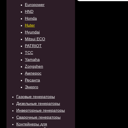
Europower
HND
Honda
Huter
Hyundai
Mitsui ECO
PATRIOT
TCC
Yamaha
Zongshen
Амперос
Ресанта
Энерго
Газовые генераторы
Дизельные генераторы
Инверторные генераторы
Сварочные генераторы
Контейнеры для