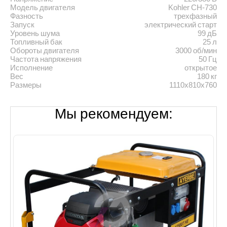
Модель двигателя
Kohler CH-730
Фазность
трехфазный
Запуск
электрический старт
Уровень шума
99 дБ
Топливный бак
25 л
Обороты двигателя
3000 об/мин
Частота напряжения
50 Гц
Исполнение
открытое
Вес
180 кг
Размеры
1110х810х760
Мы рекомендуем: