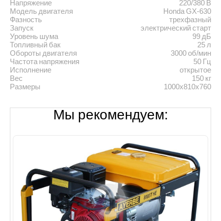
Напряжение
220/380 В
Модель двигателя
Honda GX-630
Фазность
трехфазный
Запуск
электрический старт
Уровень шума
99 дБ
Топливный бак
25 л
Обороты двигателя
3000 об/мин
Частота напряжения
50 Гц
Исполнение
открытое
Вес
150 кг
Размеры
1000х810х760
Мы рекомендуем: