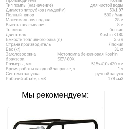
Производитель
Koshin
Тип помпы (назначение)
для чистой воды
Диаметр патрубков (мм/дюйм)
50/1.97
Полный напор
580 л/мин
Максимальная подача
28 м
Высота всасывания
8 м
Топливо
бензин
Двигатель
Koshin K180
Емкость топливного бака (л)
3.6 л
Страна производитель
Япония
Вес (кг)
31 кг
Заголовок окна
Мотопомпа бензиновая Koshin
браузера
SEV-80X
Размеры, мм
515х410х430 мм
Время работы на одной заправке, ч
1 ч
Система запуска
ручной запуск
Рабочий объём, см3
179 см3
Мы рекомендуем: