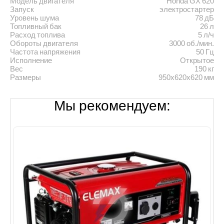
Модель двигателя
Honda GX 620
Запуск
электростартер
Уровень шума
78 дБ
Топливный бак
26 л
Расход топлива
5 л/ч
Обороты двигателя
3000 об./мин.
Частота напряжения
50 Гц
Исполнение
Открытое
Вес
190 кг
Размеры
950x620x620 мм
Мы рекомендуем: