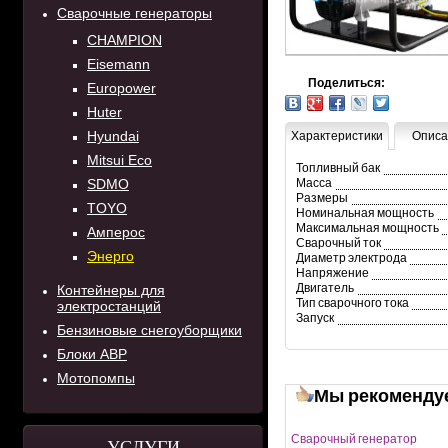
Сварочные генераторы
CHAMPION
Eisemann
Поделиться:
Europower
Huter
Hyundai
Характеристики
Описа
Mitsui Eco
Топливный бак
SDMO
Масса
Размеры
TOYO
Номинальная мощность
Максимальная мощность
Амперос
Сварочный ток
Энерго
Диаметр электрода
Напряжение
Двигатель
Контейнеры для
Тип сварочного тока
электростанций
Запуск
Бензиновые снегоуборщики
Блоки АВР
Мотопомпы
Мы рекоменду
Сварочный генератор
УСЛУГИ