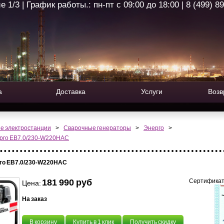
1/3 | График работы.: пн-пт с 09:00 до 18:00 | 8 (499) 8
а
Доставка
Услуги
Возв
е электростанции
>
Сварочные генераторы
>
Энерго
>
рго EB7.0/230-W220HAC
го EB7.0/230-W220HAC
181 990 руб
Сертификат
Цена:
На заказ
В корзину
Купить в 1 клик
Получить скидку