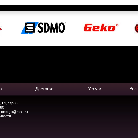
а
Доставка
Услуги
Воз
14, стр. 6
-90
,
-energo@mail.ru
ьности