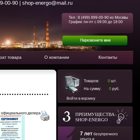
99-00-90 | shop-energo@mail.ru
Тел.:
8 (499) 899-00-90
из Москвы
График: пн-пт с 09:00 до 18:00
рат товара
О компании
Контакты
Товаров:
0
шт.
На сумму:
0
руб.
Войти в корзину
 официального дилера
ПРЕИМУЩЕСТВА
SHOP-ENERGO
7 лет
безупречного
опыта и