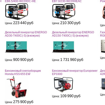
H
EB6.5/400-W220DC-HE
EB7.0/230-W220HЕAC
Pow
223 440 руб
210 300 руб
Цена:
Цена:
Цен
Дизельный генератор ENERGO
Дизельный генератор ENERGO
Газ
AD30-T400C(-S) (в кожухе)
AD150-T400C(-S) (в кожухе)
RG0
Цен
900 900 руб
1 731 960 руб
Цена:
Цена:
Бензиновый снегоуборщик
Бензиновый генератор Europower
Диз
Honda HSS 655 EW
EP3300
42R
Цен
109 990 руб
Цена:
275 900 руб
Цена: