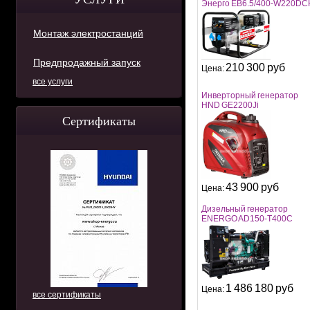
Энерго EB6.5/400-W220DC
Монтаж электростанций
Предпродажный запуск
210 300 руб
Цена:
все услуги
Инверторный генератор
HND GE2200Ji
Сертификаты
43 900 руб
Цена:
Дизельный генератор
ENERGO AD150-T400C
1 486 180 руб
Цена:
все сертификаты