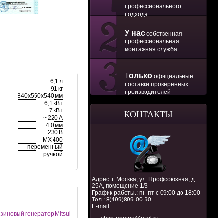
профессионального
подхода
У нас
собственная
профессиональная
монтажная служба
Только
официальные
6,1 л
поставки проверенных
91 кг
производителей
840х550х540 мм
6,1 кВт
7 кВт
КОНТАКТЫ
~ 220 А
4.0 мм
230 В
MX 400
переменный
ручной
Адрес: г. Москва, ул. Профсоюзная, д.
25А, помещение 1/3
График работы.: пн-пт с 09:00 до 18:00
Тел.:
8(499)899-00-90
E-mail:
зиновый генератор Mitsui