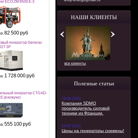
shop-energo@mail.ru
er ECO ZM 9500 E-3
НАШИ КЛИЕНТЫ
82 500 руб
а:
овый генератор Generac
27 3P
все клиенты
1 728 000 руб
а:
Полезные статьи
ельный генератор CTG AD-
E (в кожухе)
19.08.2013
Компания SDMO
производитель силовой
техники из Франции.
555 100 руб
а:
24.07.2013
Цены на генераторы снижены!