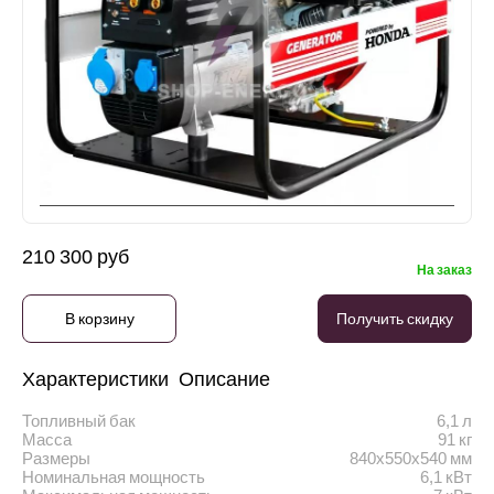
210 300 руб
На заказ
В корзину
Получить скидку
Характеристики
Описание
Топливный бак
6,1 л
Масса
91 кг
Размеры
840х550х540 мм
Номинальная мощность
6,1 кВт