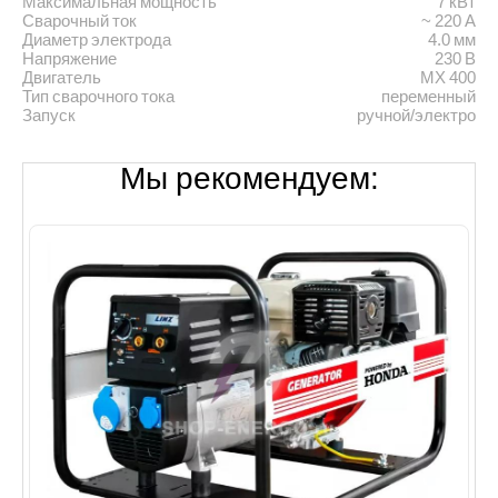
Максимальная мощность
7 кВт
Сварочный ток
~ 220 А
Диаметр электрода
4.0 мм
Напряжение
230 В
Двигатель
MX 400
Тип сварочного тока
переменный
Запуск
ручной/электро
Мы рекомендуем: