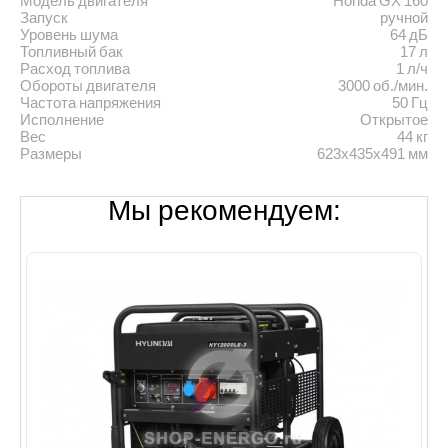
Модель двигателя
Honda GX 160
Запуск
ручной
Уровень шума
64 дБ
Топливный бак
17 л
Расход топлива
1 л/ч
Обороты двигателя
3000 об./мин.
Частота напряжения
50 Гц
Исполнение
Открытое
Вес
44 кг
Размеры
623х435х491 мм
Мы рекомендуем: