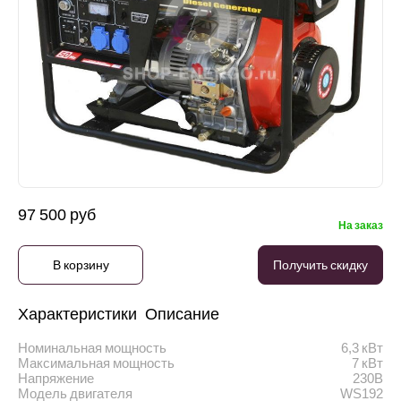
97 500 руб
На заказ
В корзину
Получить скидку
Характеристики
Описание
Номинальная мощность
6,3 кВт
Максимальная мощность
7 кВт
Напряжение
230В
Модель двигателя
WS192