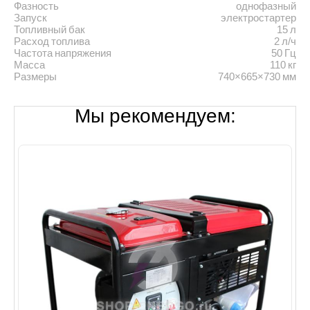
Фазность
однофазный
Запуск
электростартер
Топливный бак
15 л
Расход топлива
2 л/ч
Частота напряжения
50 Гц
Масса
110 кг
Размеры
740×665×730 мм
Мы рекомендуем: