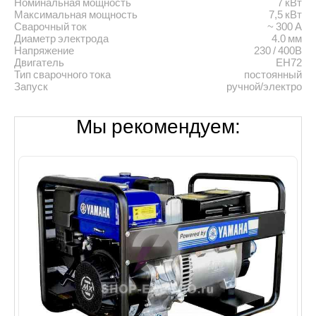
Номинальная мощность
7 кВт
Максимальная мощность
7,5 кВт
Сварочный ток
~ 300 А
Диаметр электрода
4.0 мм
Напряжение
230 / 400В
Двигатель
EH72
Тип сварочного тока
постоянный
Запуск
ручной/электро
Мы рекомендуем: