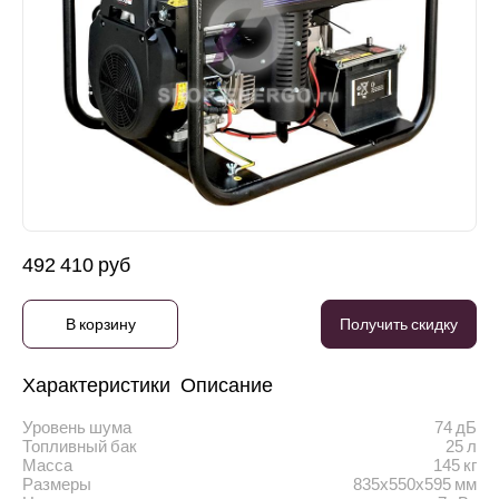
492 410 руб
В корзину
Получить скидку
Характеристики
Описание
Уровень шума
74 дБ
Топливный бак
25 л
Масса
145 кг
Размеры
835х550х595 мм