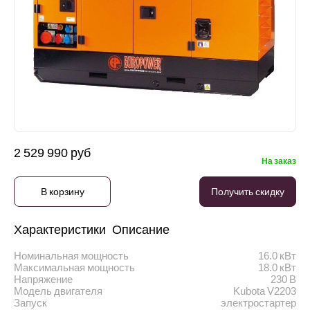
2 529 990 руб
На заказ
В корзину
Получить скидку
Характеристики
Описание
Номинальная мощность
16.0 кВт
Максимальная мощность
18.0 кВт
Напряжение
230 В
Модель двигателя
Kubota V2203
Запуск
электростартер