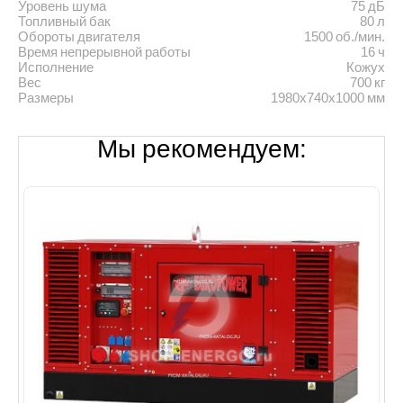
Уровень шума
75 дБ
Топливный бак
80 л
Обороты двигателя
1500 об./мин.
Время непрерывной работы
16 ч
Исполнение
Кожух
Вес
700 кг
Размеры
1980х740х1000 мм
Мы рекомендуем: