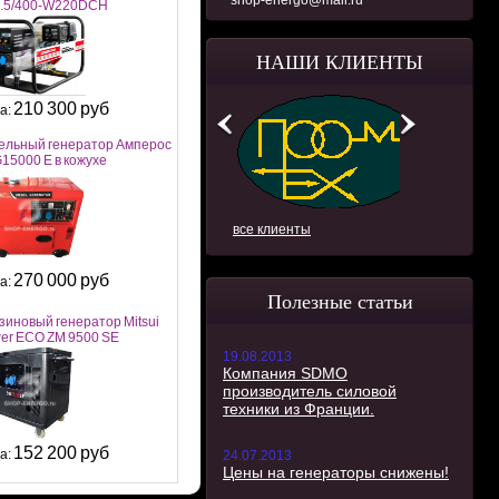
shop-energo@mail.ru
.5/400-W220DCH
НАШИ КЛИЕНТЫ
210 300 руб
а:
ельный генератор Амперос
15000 E в кожухе
все клиенты
270 000 руб
а:
Полезные статьи
зиновый генератор Mitsui
er ECO ZM 9500 SE
19.08.2013
Компания SDMO
производитель силовой
техники из Франции.
152 200 руб
а:
24.07.2013
Цены на генераторы снижены!