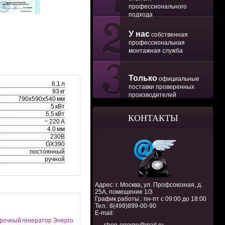
профессионального
подхода
У нас
собственная
профессиональная
монтажная служба
Только
официальные
6,1 л
поставки проверенных
93 кг
производителей
790х590х540 мм
5 кВт
5,5 кВт
КОНТАКТЫ
~ 220 А
4.0 мм
230В
GX390
постоянный
ручной
Адрес: г. Москва, ул. Профсоюзная, д.
25А, помещение 1/3
График работы.: пн-пт с 09:00 до 18:00
Тел.:
8(499)899-00-90
E-mail:
рочный генератор Энерго