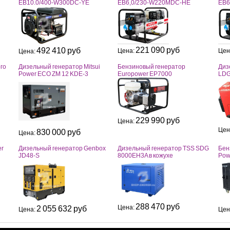
EB10.0/400-W300DC-YE
EB6,0/230-W220MDC-HE
EB6
221 090 руб
492 410 руб
Цена:
Цен
Цена:
го
Дизельный генератор Mitsui
Бензиновый генератор
Диз
Power ECO ZM 12 KDE-3
Europower EP7000
LDG
229 990 руб
Цена:
Цен
830 000 руб
Цена:
er
Дизельный генератор Genbox
Дизельный генератор TSS SDG
Бен
JD48-S
8000EH3A в кожухе
Pow
288 470 руб
Цена:
2 055 632 руб
Цена:
Цен