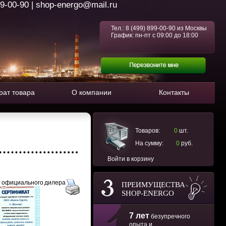
99-00-90 | shop-energo@mail.ru
Тел.:
8 (499) 899-00-90
из Москвы
График: пн-пт с 09:00 до 18:00
рат товара
О компании
Контакты
Товаров:
0
шт.
На сумму:
0
руб.
Войти в корзину
 официального дилера
ПРЕИМУЩЕСТВА
SHOP-ENERGO
7 лет
безупречного
опыта и