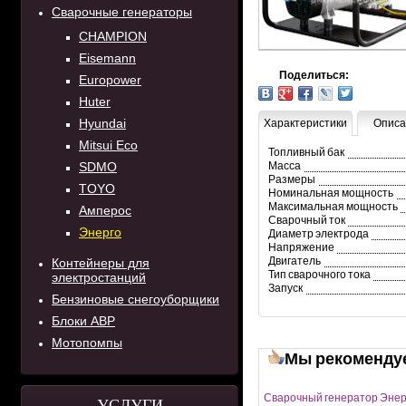
Сварочные генераторы
CHAMPION
Eisemann
Поделиться:
Europower
Huter
Hyundai
Характеристики
Описа
Mitsui Eco
Топливный бак
SDMO
Масса
Размеры
TOYO
Номинальная мощность
Максимальная мощность
Амперос
Сварочный ток
Энерго
Диаметр электрода
Напряжение
Двигатель
Контейнеры для
Тип сварочного тока
электростанций
Запуск
Бензиновые снегоуборщики
Блоки АВР
Мотопомпы
Мы рекоменду
Сварочный генератор Энер
УСЛУГИ