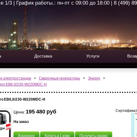
1/3 | График работы.: пн-пт с 09:00 до 18:00 | 8 (499) 8
а
Доставка
Услуги
Возв
е электростанции
>
Сварочные генераторы
>
Энерго
>
ерго EB6,0/230-W220MDC-H
го EB6,0/230-W220MDC-H
195 480 руб
Сертификат
Цена:
На заказ
В корзину
Купить в 1 клик
Получить скидку