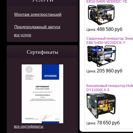
EB10.0/400-W300DC-YE
Монтаж электростанций
Предпродажный запуск
488 580 руб
Цена:
все услуги
Сварочный генератор Энер
EB6.5/400-W220DCK-Y
Сертификаты
205 960 руб
Цена:
Бензиновый генератор Hut
DY11000LX-3
78 650 руб
Цена:
все сертификаты