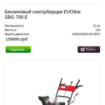
Бензиновый снегоуборщик EVOline
SBG 700 E
Max мощность
13 л/с
Масса, кг
120
Модель двигателя
ZONGSHEN SN 390 E
159990 pуб
Купить