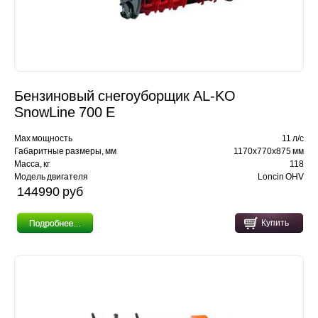
Бензиновый снегоуборщик AL-KO
SnowLine 700 E
Max мощность
11 л/с
Габаритные размеры, мм
1170х770х875 мм
Масса, кг
118
Модель двигателя
Loncin OHV
144990 pуб
Купить