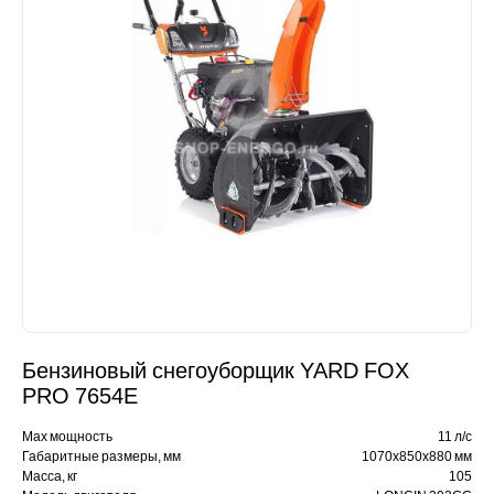
Бензиновый снегоуборщик YARD FOX
PRO 7654E
Max мощность
11 л/с
Габаритные размеры, мм
1070х850х880 мм
Масса, кг
105