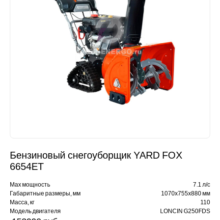
Бензиновый снегоуборщик YARD FOX
6654ET
Max мощность
7.1 л/с
Габаритные размеры, мм
1070х755х880 мм
Масса, кг
110
Модель двигателя
LONCIN G250FDS