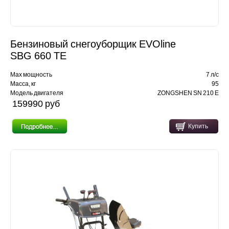
Бензиновый снегоуборщик EVOline
SBG 660 TE
Max мощность
7 л/с
Масса, кг
95
Модель двигателя
ZONGSHEN SN 210 E
159990 pуб
Купить