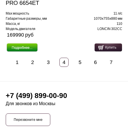
PRO 6654ET
Max мощность
11 л/с
Габаритные размеры, мм
1070х755х880 мм
Масса, кг
110
Модель двигателя
LONCIN 302CC
169990 pуб
Купить
1
2
3
4
5
6
7
+7 (499) 899-00-90
Для звонков из Москвы
Перезвоните мне