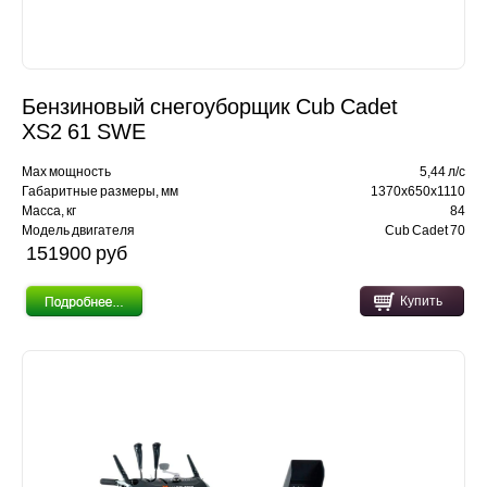
Бензиновый снегоуборщик Cub Cadet
XS2 61 SWE
Max мощность
5,44 л/с
Габаритные размеры, мм
1370x650x1110
Масса, кг
84
Модель двигателя
Cub Cadet 70
151900 pуб
Купить