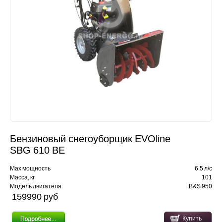
Бензиновый снегоуборщик EVOline
SBG 610 BE
Max мощность
6.5 л/с
Масса, кг
101
Модель двигателя
B&S 950
159990 pуб
Купить