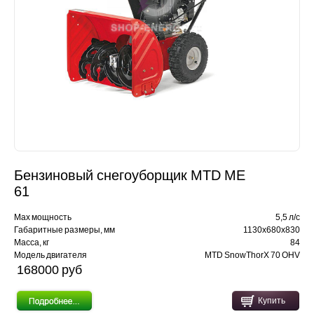
Бензиновый снегоуборщик MTD ME
61
Max мощность
5,5 л/с
Габаритные размеры, мм
1130х680х830
Масса, кг
84
Модель двигателя
MTD SnowThorX 70 OHV
168000 pуб
Купить