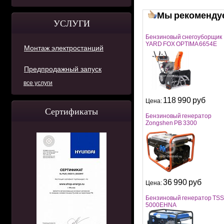
Мы рекоменду
УСЛУГИ
Бензиновый снегоуборщик
YARD FOX OPTIMA 6654E
Монтаж электростанций
Предпродажный запуск
все услуги
118 990 руб
Цена:
Сертификаты
Бензиновый генератор
Zongshen PB 3300
36 990 руб
Цена:
Бензиновый генератор TS
5000EHNA