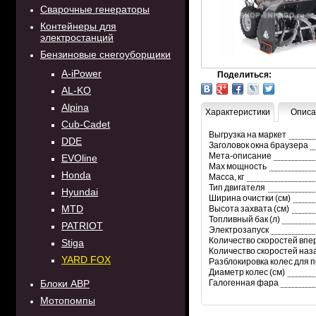
Сварочные генераторы
Контейнеры для
электростанций
Бензиновые снегоуборщики
A-iPower
Поделиться:
AL-KO
Alpina
Характеристики
Описа
Cub-Cadet
Выгрузка на маркет
DDE
Заголовок окна браузера
Мета-описание
EVOline
Max мощность
Honda
Масса, кг
Тип двигателя
Hyundai
Ширина очистки (см)
MTD
Высота захвата (см)
Топливный бак (л)
PATRIOT
Электрозапуск
Количество скоростей впе
Stiga
Количество скоростей наза
YARD FOX
Разблокировка колес для 
Диаметр колес (см)
Блоки АВР
Галогенная фара
Мотопомпы