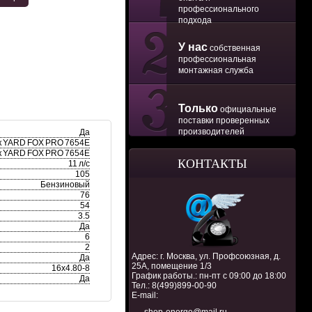
профессионального
подхода
У нас
собственная
профессиональная
монтажная служба
Только
официальные
поставки проверенных
производителей
Да
к YARD FOX PRO 7654E
к YARD FOX PRO 7654E
КОНТАКТЫ
11 л/с
105
Бензиновый
76
54
3.5
Да
6
2
Адрес: г. Москва, ул. Профсоюзная, д.
Да
25А, помещение 1/3
16x4.80-8
График работы.: пн-пт с 09:00 до 18:00
Да
Тел.:
8(499)899-00-90
E-mail: