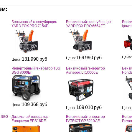
ем:
Бензиновый снегоуборщик
Бензиновый снегоуборщик
Бензи
YARD FOX PRO 7154E
YARD FOX PRO 6654ET
ipowe
169 990 руб
Цена
Цена:
131 990 руб
Цена:
Инверторный генератор TSS
Бензиновый генератор
Бензи
SGG 8000Ei
Амперос LT10000E
Honda
109 368 руб
Цена:
109 010 руб
Цена:
Цена
S SGG
Дизельный генератор
Бензиновый генератор
Бензи
Europower EPS18DE
PATRIOT GP 8210 AE
Power