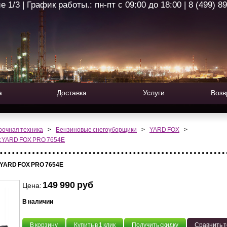
1/3 | График работы.: пн-пт с 09:00 до 18:00 | 8 (499) 8
а
Доставка
Услуги
Возв
рочная техника
>
Бензиновые снегоуборщики
>
YARD FOX
>
к YARD FOX PRO 7654E
 YARD FOX PRO 7654E
149 990 руб
Цена:
В наличии
В корзину
Купить в 1 клик
Получить скидку
Сравнить 