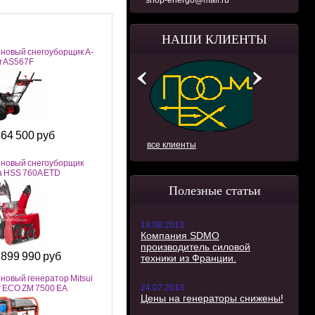
shop-energo@mail.ru
НАШИ КЛИЕНТЫ
новый снегоуборщик А-
r AS567F
64 500 руб
:
все клиенты
новый снегоуборщик
 HSS 760A ETD
Полезные статьи
19.08.2013
Компания SDMO
производитель силовой
899 990 руб
техники из Франции.
:
новый генератор Mitsui
24.07.2013
 ECO ZM 7500 EA
Цены на генераторы снижены!