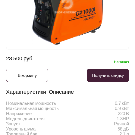
23 500 руб
На заказ
В корзину
Получить скидку
Характеристики
Описание
Номинальная мощность
0.7 кВт
Максимальная мощность
0.9 кВт
Напряжение
220 В
Модель двигателя
1.3HP
Запуск
Ручной
Уровень шума
58 дБ
Топливный бак
2.1 л