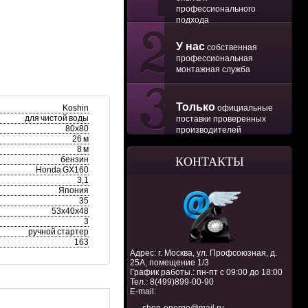
профессионального
подхода
У нас
собственная
профессиональная
монтажная служба
Только
Koshin
официальные
для чистой воды
поставки проверенных
80х80
производителей
26 м
8 м
бензин
КОНТАКТЫ
Honda GX160
3,1
Япония
35
53х40х48
3
ручной стартер
163
Адрес: г. Москва, ул. Профсоюзная, д.
25А, помещение 1/3
График работы.: пн-пт с 09:00 до 18:00
Тел.:
8(499)899-00-90
E-mail: