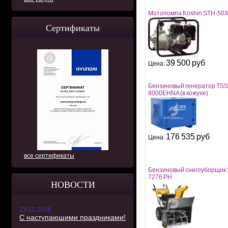
Мотопомпа Koshin SТH-50
Сертификаты
39 500 руб
Цена:
Бензиновый генератор TS
8000EHNA (в кожухе)
176 535 руб
Цена:
все сертификаты
Бензиновый снегоуборщик S
7276 PH
НОВОСТИ
29.12.2016
С наступающими праздниками!