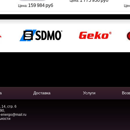
1 775 930 руб
Цена:
159 984 руб
Цена:
Цен
а
Доставка
Услуги
Воз
14, стр. 6
-90
,
-energo@mail.ru
ьности