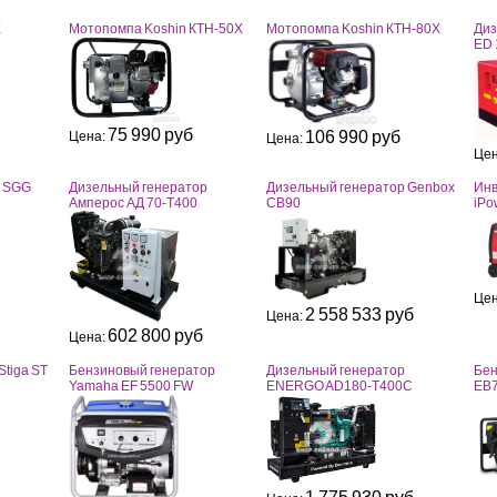
X
Мотопомпа Koshin КТH-50X
Мотопомпа Koshin КТH-80X
Диз
ED 
75 990 руб
106 990 руб
Цена:
Цена:
Цен
S SGG
Дизельный генератор
Дизельный генератор Genbox
Инв
Амперос АД 70-Т400
CB90
iPo
Цен
2 558 533 руб
Цена:
602 800 руб
Цена:
tiga ST
Бензиновый генератор
Дизельный генератор
Бен
Yamaha EF 5500 FW
ENERGO AD180-T400C
EB7