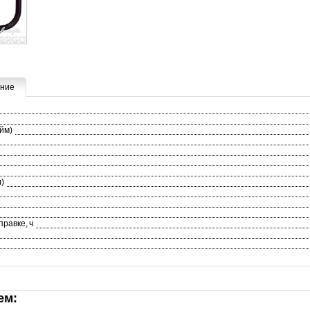
ние
йм)
л)
равке, ч
ем: