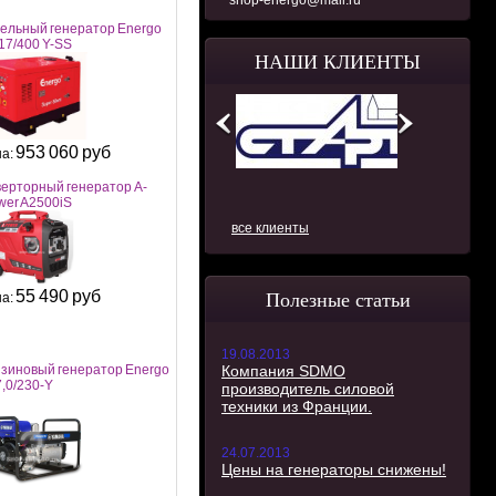
shop-energo@mail.ru
ельный генератор Energo
17/400 Y-SS
НАШИ КЛИЕНТЫ
953 060 руб
а:
ерторный генератор A-
wer A2500iS
все клиенты
55 490 руб
Полезные статьи
а:
19.08.2013
зиновый генератор Energo
Компания SDMO
,0/230-Y
производитель силовой
техники из Франции.
24.07.2013
Цены на генераторы снижены!