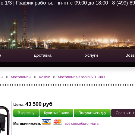
1/3 | График работы.: пн-пт с 09:00 до 18:00 | 8 (499) 8
а
Доставка
Услуги
Возв
пы
>
Мотопомпы
>
Koshin
>
Мотопомпа Koshin SТH-80X
43 500 руб
Цена:
В корзину
Купить в 1 клик
Получить скидку
Сравнить 
Мы принимаем:
все способы оплаты