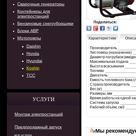
Сварочные генераторы
Контейнеры для
электростанций
Поделиться:
Бензиновые снегоуборщики
Блоки АВР
Мотопомпы
Характеристики
Описа
Daishin
Производитель
Тип помпы (назначение)
Honda
Диаметр патрубков (мм/дю
Hyundai
Максимальная подача
Высота всасывания
Koshin
Топливо
ТСС
Двигатель
Емкость топливного бака (
Страна производитель
Вес (кг)
Размеры, мм
Время работы на одной зап
УСЛУГИ
Система запуска
Рабочий объём, см3
Монтаж электростанций
Предпродажный запуск
Мы рекоменду
все услуги