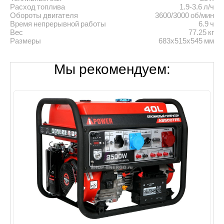
Расход топлива
1.9-3.6 л/ч
Обороты двигателя
3600/3000 об/мин
Время непрерывной работы
6.9 ч
Вес
77.25 кг
Размеры
683х515х545 мм
Мы рекомендуем: