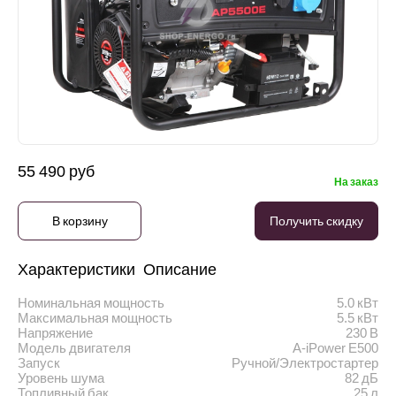
55 490 руб
На заказ
В корзину
Получить скидку
Характеристики
Описание
Номинальная мощность
5.0 кВт
Максимальная мощность
5.5 кВт
Напряжение
230 В
Модель двигателя
A-iPower E500
Запуск
Ручной/Электростартер
Уровень шума
82 дБ
Топливный бак
25 л