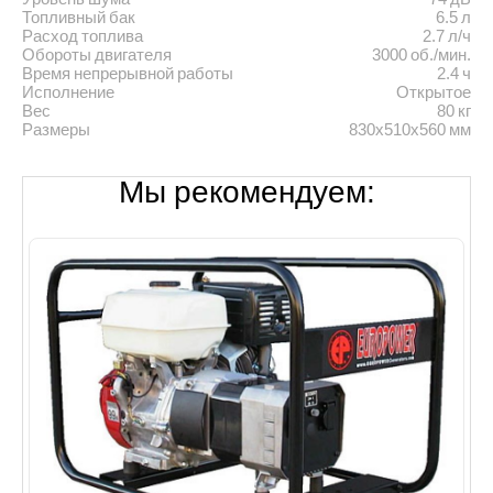
Топливный бак
6.5 л
Расход топлива
2.7 л/ч
Обороты двигателя
3000 об./мин.
Время непрерывной работы
2.4 ч
Исполнение
Открытое
Вес
80 кг
Размеры
830x510x560 мм
Мы рекомендуем: