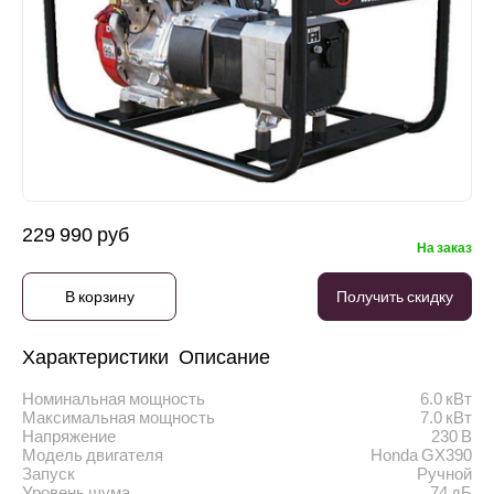
229 990 руб
На заказ
В корзину
Получить скидку
Характеристики
Описание
Номинальная мощность
6.0 кВт
Максимальная мощность
7.0 кВт
Напряжение
230 В
Модель двигателя
Honda GX390
Запуск
Ручной
Уровень шума
74 дБ