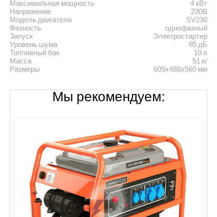
Максимальная мощность
4 кВт
Напряжение
230В
Модель двигателя
SV230
Фазность
однофазный
Запуск
Электростартер
Уровень шума
85 дБ
Топливный бак
10 л
Масса
51 кг
Размеры
605х488х560 мм
Мы рекомендуем: