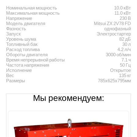
Номинальная мощность
10.0 кВт
Максимальная мощность
11.0 кВт
Напряжение
230 В
Модель двигателя
Mitsui ZX 2V78 FD
Фазность
однофазный
Запуск
Электростартер
Уровень шума
82 дБ
Топливный бак
30 л
Расход топлива
4.2 л/ч
Обороты двигателя
3000 об/мин
Время непрерывной работы
7.1 ч
Частота напряжения
50 Гц
Исполнение
Открытое
Вес
135 кг
Размеры
785х625х795мм
Мы рекомендуем: