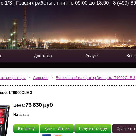
1/3 | График работы.: пн-пт с 09:00 до 18:00 | 8 (499) 8
а
Доставка
Услуги
Возв
ые генераторы
>
Амперос
>
Бензиновый генератор Амперос LT9000СLE-3
ерос LT9000СLE-3
73 830 руб
Цена:
На заказ
В корзину
Купить в 1 клик
Получить скидку
Сравнить 