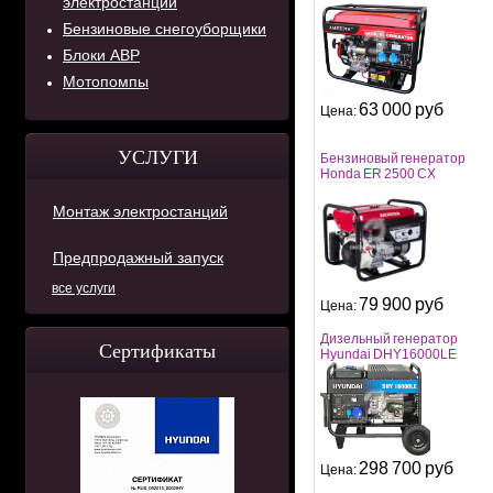
электростанций
Бензиновые снегоуборщики
Блоки АВР
Мотопомпы
63 000 руб
Цена:
УСЛУГИ
Бензиновый генератор
Honda ER 2500 CX
Монтаж электростанций
Предпродажный запуск
все услуги
79 900 руб
Цена:
Дизельный генератор
Сертификаты
Hyundai DHY16000LE
298 700 руб
Цена: