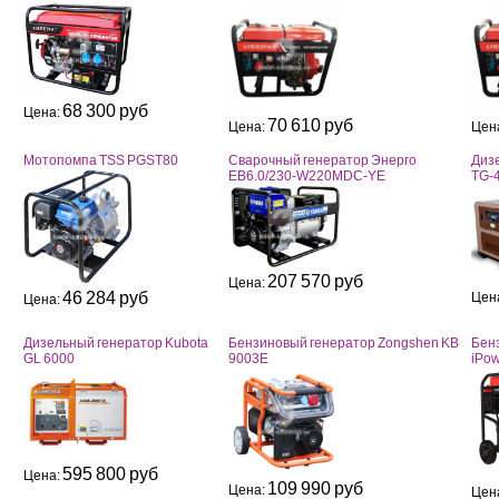
68 300 руб
Цена:
70 610 руб
Цена:
Цен
Мотопомпа TSS PGST80
Сварочный генератор Энерго
Диз
EB6.0/230-W220MDC-YE
TG-
207 570 руб
Цена:
46 284 руб
Цен
Цена:
Дизельный генератор Kubota
Бензиновый генератор Zongshen KB
Бен
GL 6000
9003E
iPo
595 800 руб
Цена:
109 990 руб
Цена:
Цен