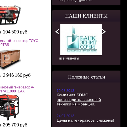
shop-energo@mail.ru
НАШИ КЛИЕНТЫ
104 500 руб
а:
ельный генератор TOYO
40TBS
все клиенты
2 946 160 руб
а:
Полезные статьи
зиновый генератор A-
19.08.2013
wer A11000TEAX
Компания SDMO
производитель силовой
техники из Франции.
24.07.2013
Цены на генераторы снижены!
205 700 руб
а: