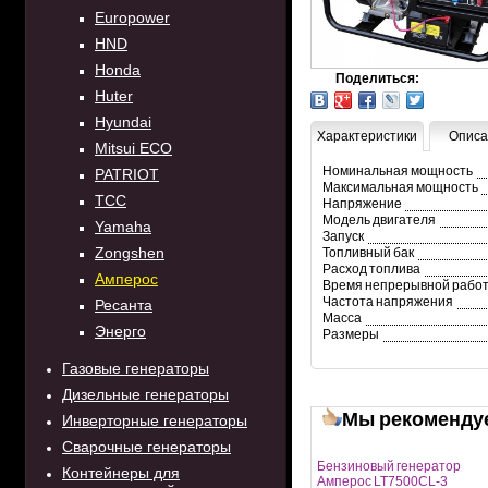
Europower
HND
Honda
Поделиться:
Huter
Hyundai
Характеристики
Описа
Mitsui ECO
Номинальная мощность
PATRIOT
Максимальная мощность
TCC
Напряжение
Модель двигателя
Yamaha
Запуск
Zongshen
Топливный бак
Расход топлива
Амперос
Время непрерывной рабо
Частота напряжения
Ресанта
Масса
Энерго
Размеры
Газовые генераторы
Дизельные генераторы
Мы рекоменду
Инверторные генераторы
Сварочные генераторы
Бензиновый генератор
Контейнеры для
Амперос LT7500СL-3