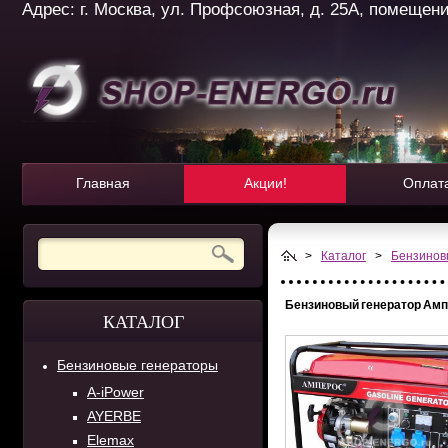
Адрес: г. Москва, ул. Профсоюзная, д. 25А, помещение 
Главная
Акции!
Оплат
>
Каталог
>
Бензинов
Бензиновый генератор Амп
КАТАЛОГ
Бензиновые генераторы
A-iPower
AYERBE
Elemax