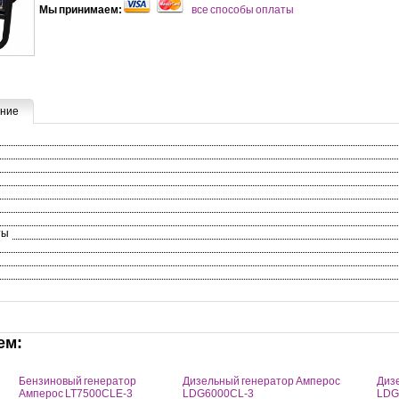
Мы принимаем:
все способы оплаты
ние
ты
ем:
Бензиновый генератор
Дизельный генератор Амперос
Диз
Амперос LT7500СLE-3
LDG6000СL-3
LDG