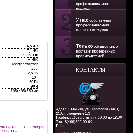
профессионального
подхода
У нас
собственная
профессиональная
монтажная служба
Только
6,5 кВт
официальные
7,1 кВт
поставки проверенных
400/230В
производителей
ET460
электростартер
25 л
КОНТАКТЫ
2,6 л/ч
10 ч
50 Гц
90 кг
685х485х550 мм
Адрес: г. Москва, ул. Профсоюзная, д.
25А, помещение 1/3
График работы.: пн-пт с 09:00 до 18:00
Тел.:
8(499)899-00-90
E-mail:
ельный генератор Амперос
7500СLE-3