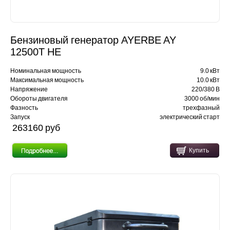
Бензиновый генератор AYERBE AY
12500T HE
Номинальная мощность
9.0 кВт
Максимальная мощность
10.0 кВт
Напряжение
220/380 В
Обороты двигателя
3000 об/мин
Фазность
трехфазный
Запуск
электрический старт
263160 pуб
Купить