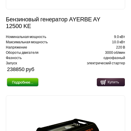
Бензиновый генератор AYERBE AY
12500 KE
Номинальная мощность
9.0 кВт
Максимальная мощность
10.0 кВт
Напряжение
220 В
Обороты двигателя
3000 об/мин
Фазность
однофазный
Запуск
электрический стартер
238850 pуб
Купить