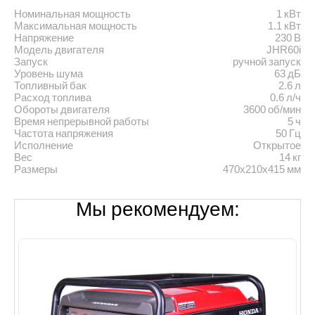
Номинальная мощность
1 кВт
Максимальная мощность
1.1 кВт
Напряжение
230 В
Модель двигателя
JHR60i
Запуск
ручной запуск
Уровень шума
63 дБ
Топливный бак
2.6 л
Расход топлива
0.6 л/ч
Обороты двигателя
3600 об/мин
Время непрерывной работы
5 ч
Частота напряжения
50 Гц
Исполнение
Открытое
Вес
14 кг
Размеры
470х210х415 мм
Мы рекомендуем: