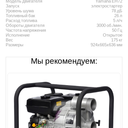
Модель двигателя
Yamaha EH72
Запуск
электростартер
Уровень шума
78 дБ
Топливный бак
26 л
Расход топлива
5 л/ч
Обороты двигателя
3000 об./мин.
Частота напряжения
50 Гц
Исполнение
Открытое
Вес
175 кг
Размеры
924x665x636 мм
Мы рекомендуем: