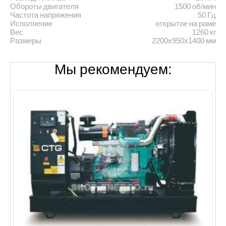
Обороты двигателя
1500 об/мин
Частота напряжения
50 Гц
Исполнение
открытое на раме
Вес
1260 кг
Размеры
2200x950x1400 мм
Мы рекомендуем: