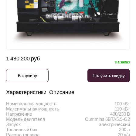
1 480 200 руб
На заказ
В корзину
Получить скидку
Характеристики
Описание
Номинальная мощность
100 кВт
Максимальная мощность
110 кВт
Напряжение
400/230 В
Модель двигателя
Cummins 6BTA5.9-G2
Запуск
электрический
Топливный бак
200 л
Расход топлива
20 л/ч