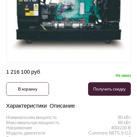
1 216 100 руб
На заказ
В корзину
Получить скидку
Характеристики
Описание
Номинальная мощность
80 кВт
Максимальная мощность
88 кВт
Напряжение
400/230 В
Модель двигателя
Cummins 6BT5.9-G2