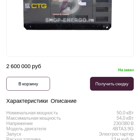
2 600 000 руб
На заказ
В корзину
Получить скидку
Характеристики
Описание
Номинальная мощность
50,0 кВт
Максимальная мощность
54,0 кВт
Напряжение
230/380 В
Модель двигателя
4BTA3.9G
Запуск
Электростартер
Расход топлива
13 м.куб./ч