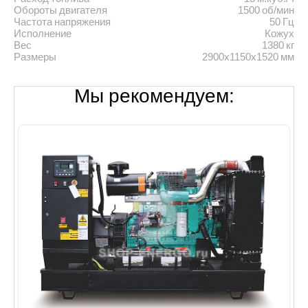
Обороты двигателя
1500 об/мин
Частота напряжения
50 Гц
Исполнение
Кожух
Вес
1380 кг
Размеры
2900х1150х1520 мм
Мы рекомендуем: