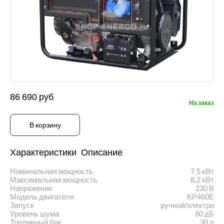
86 690 руб
На заказ
В корзину
Характеристики
Описание
Номинальная мощность
7.5 кВт
Максимальная мощность
8,2 кВт
Напряжение
230 В
Модель двигателя
KP460E
Запуск
ручной/электро
Уровень шума
80 дБ
Топливный бак
30 л