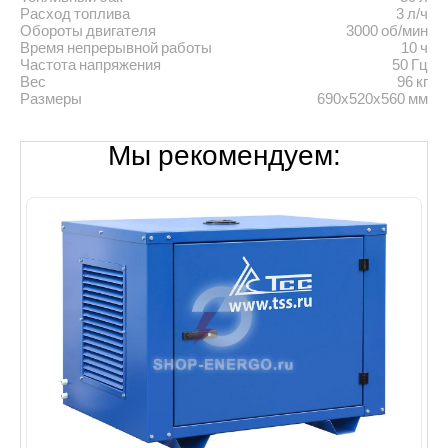
Расход топлива
3 л/ч
Обороты двигателя
3000 об/мин
Время непрерывной работы
10 ч
Частота напряжения
50 Гц
Вес
96 кг
Размеры
690х520х560 мм
Мы рекомендуем: