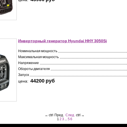
Инверторный генератор Hyundai HHY 3050Si
Номинальная мощность
Максимальная мощность
Напряжение
Обороты двигателя
Запуск
44200 pуб
цена:
←
ctrl
Пред.
След.
ctrl
→
1
2
3
...
5
6