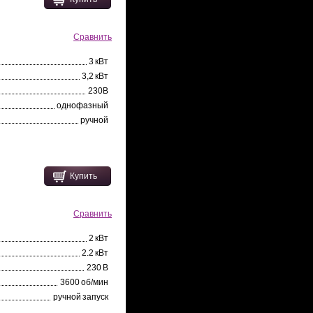
Сравнить
3 кВт
3,2 кВт
230В
однофазный
ручной
Купить
Сравнить
2 кВт
2.2 кВт
230 В
3600 об/мин
ручной запуск