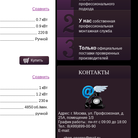
профессионального
подхода
Сравнить
0.7 кВт
У нас
собственная
профессиональная
0.9 кВт
монтажная служба
220 В
Ручной
Только
официальные
поставки проверенных
производителей
Купить
КОНТАКТЫ
Сравнить
1 кВт
1.2 кВт
230 в
4850 об./мин.
Адрес: г. Москва, ул. Профсоюзная, д.
ручной
25А, помещение 1/3
График работы.: пн-пт с 09:00 до 18:00
Тел.:
8(499)899-00-90
E-mail: