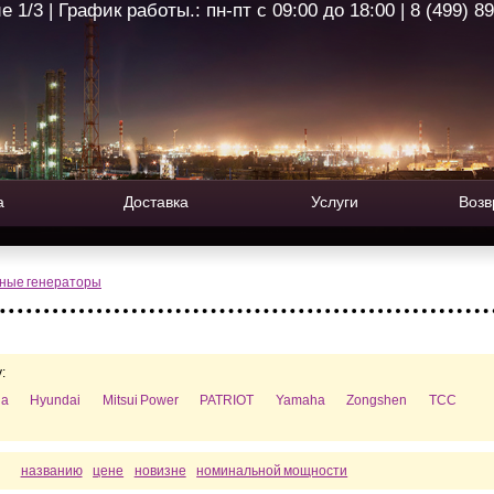
1/3 | График работы.: пн-пт с 09:00 до 18:00 | 8 (499) 8
а
Доставка
Услуги
Возв
ные генераторы
:
da
Hyundai
Mitsui Power
PATRIOT
Yamaha
Zongshen
ТСС
названию
цене
новизне
номинальной мощности