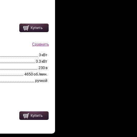
Купить
Сравнить
3 кВт
3.3 кВт
230 в
4650 об./мин.
ручной
Купить