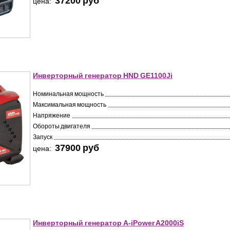
37200 pуб
цена:
Инверторный генератор HND GE1100Ji
Номинальная мощность
Максимальная мощность
Напряжение
Обороты двигателя
Запуск
37900 pуб
цена:
Инверторный генератор A-iPower A2000iS