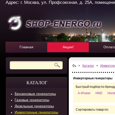
Адрес: г. Москва, ул. Профсоюзная, д. 25А, помещение 
Главная
Акции!
Оплат
>
Каталог
>
Инвертор
Инверторные генераторы
КАТАЛОГ
Быстрый подбор по бренду
A-iPower
HND
Hon
Бензиновые генераторы
Газовые генераторы
Дизельные генераторы
Сортировать товар по:
Инверторные генераторы