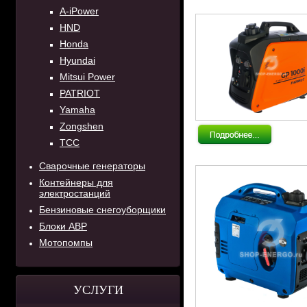
A-iPower
HND
Honda
Hyundai
Mitsui Power
PATRIOT
Yamaha
Zongshen
ТСС
Сварочные генераторы
Контейнеры для
электростанций
Бензиновые снегоуборщики
Блоки АВР
Мотопомпы
УСЛУГИ