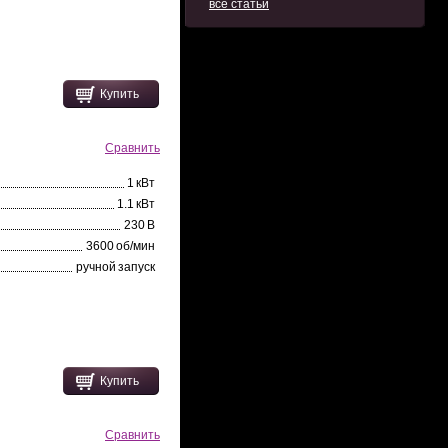
все статьи
Купить
Сравнить
1 кВт
1.1 кВт
230 В
3600 об/мин
ручной запуск
Купить
Сравнить