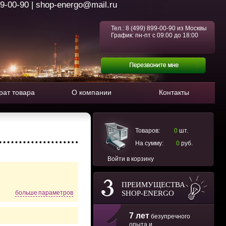
99-00-90 | shop-energo@mail.ru
Тел.:
8 (499) 899-00-90
из Москвы
График: пн-пт с 09:00 до 18:00
рат товара
О компании
Контакты
Товаров:
0
шт.
На сумму:
0
руб.
Войти в корзину
ПРЕИМУЩЕСТВА
SHOP-ENERGO
больше параметров
7 лет
безупречного
опыта и