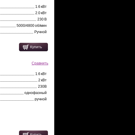
1.6 кВт
2.0 кВт
230 В
5000/4800 об/мин
Ручной
Купить
Сравнить
1.6 кВт
2 кВт
230В
однофазный
ручной
Купить