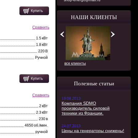
shop-energo@mail.ru
Купить
НАШИ КЛИЕНТЫ
Сравнить
1.5 кВт
1.8 кВт
220 В
Ручной
все клиенты
Купить
Полезные статьи
Сравнить
19.08.2013
Компания SDMO
2 кВт
производитель силовой
2.3 кВт
техники из Франции.
230 в
4650 об./мин.
24.07.2013
Цены на генераторы снижены!
ручной