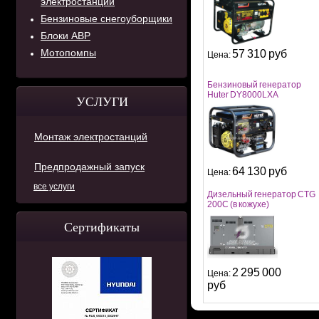
электростанций
Бензиновые снегоуборщики
Блоки АВР
Мотопомпы
57 310 руб
Цена:
Бензиновый генератор
Huter DY8000LXA
УСЛУГИ
Монтаж электростанций
Предпродажный запуск
64 130 руб
Цена:
все услуги
Дизельный генератор CTG
200C (в кожухе)
Сертификаты
2 295 000
Цена:
руб