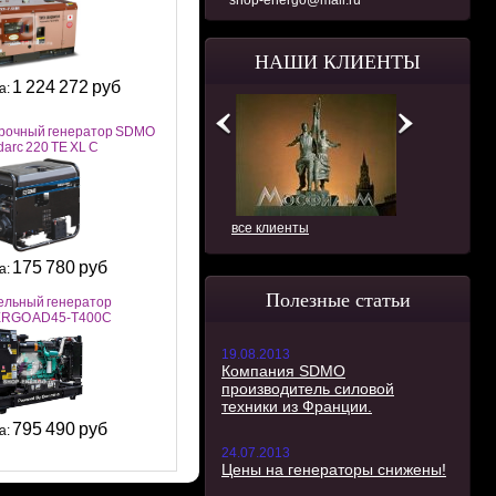
shop-energo@mail.ru
НАШИ КЛИЕНТЫ
1 224 272 руб
а:
рочный генератор SDMO
arc 220 TE XL C
все клиенты
175 780 руб
а:
Полезные статьи
ельный генератор
RGO AD45-T400C
19.08.2013
Компания SDMO
производитель силовой
техники из Франции.
795 490 руб
а:
24.07.2013
Цены на генераторы снижены!