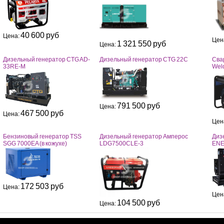
40 600 руб
Цена:
Цен
1 321 550 руб
Цена:
Дизельный генератор CTG AD-
Дизельный генератор CTG 22C
Сва
33RE-M
Weld
791 500 руб
Цена:
467 500 руб
Цена:
Цен
Бензиновый генератор TSS
Дизельный генератор Амперос
Диз
SGG 7000EA (в кожухе)
LDG7500СLE-3
ENE
172 503 руб
Цена:
Цен
104 500 руб
Цена: