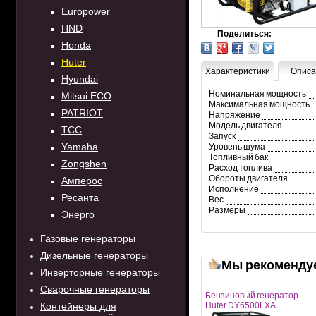
Europower
HND
Поделиться:
Honda
Huter
Характеристики
Описа
Hyundai
Номинальная мощность
Mitsui ECO
Максимальная мощность
PATRIOT
Напряжение
Модель двигателя
TCC
Запуск
Yamaha
Уровень шума
Топливный бак
Zongshen
Расход топлива
Обороты двигателя
Амперос
Исполнение
Ресанта
Вес
Размеры
Энерго
Газовые генераторы
Дизельные генераторы
Мы рекоменду
Инверторные генераторы
Сварочные генераторы
Бензиновый генератор
Контейнеры для
Huter DY6500LXA