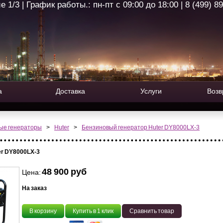
1/3 | График работы.: пн-пт с 09:00 до 18:00 | 8 (499) 8
а
Доставка
Услуги
Возв
ые генераторы
>
Huter
>
Бензиновый генератор Huter DY8000LX-3
er DY8000LX-3
48 900 руб
Цена:
На заказ
В корзину
Купить в 1 клик
Сравнить товар