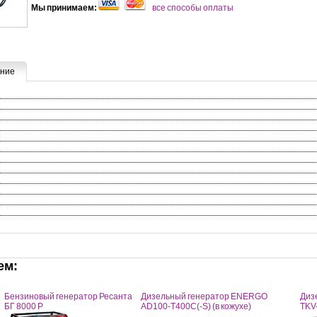
Мы принимаем:
все способы оплаты
ние
ем:
Бензиновый генератор Ресанта
Дизельный генератор ENERGO
Диз
БГ 8000 Р
AD100-T400C(-S) (в кожухе)
TKV