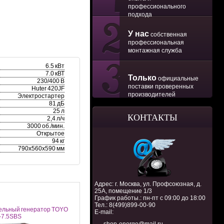
профессионального
подхода
У нас
собственная
профессиональная
монтажная служба
6.5 кВт
7.0 кВТ
Только
официальные
230/400 В
поставки проверенных
Huter 420JF
производителей
Электростартер
81 дБ
25 л
КОНТАКТЫ
2,4 л/ч
3000 об./мин.
Открытое
94 кг
790х560х590 мм
Адрес: г. Москва, ул. Профсоюзная, д.
25А, помещение 1/3
График работы.: пн-пт с 09:00 до 18:00
Тел.:
8(499)899-00-90
ельный генератор TOYO
E-mail:
-7.5SBS