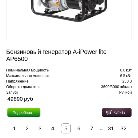
Бензиновый генератор A-iPower lite
AР6500
Номинальная мощность
6.0 кВт
Максимальная мощность
6.5 кВт
Напряжение
230 В
Обороты двигателя
3600/3000 об/мин
Запуск
Ручной
49890 pуб
Купить
1
2
3
4
5
6
7
31
32
...