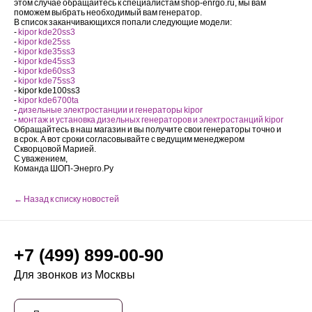
этом случае обращайтесь к специалистам shop-enrgo.ru, мы вам
поможем выбрать необходимый вам генератор.
В список заканчивающихся попали следующие модели:
-
kipor kde20ss3
-
kipor kde25ss
-
kipor kde35ss3
-
kipor kde45ss3
-
kipor kde60ss3
-
kipor kde75ss3
- kipor kde100ss3
-
kipor kde6700ta
-
дизельные электростанции и генераторы kipor
-
монтаж и установка дизельных генераторов и электростанций kipor
Обращайтесь в наш магазин и вы получите свои генераторы точно и
в срок. А вот сроки согласовывайте с ведущим менеджером
Скворцовой Марией.
С уважением,
Команда ШОП-Энерго.Ру
← Назад к списку новостей
+7 (499) 899-00-90
Для звонков из Москвы