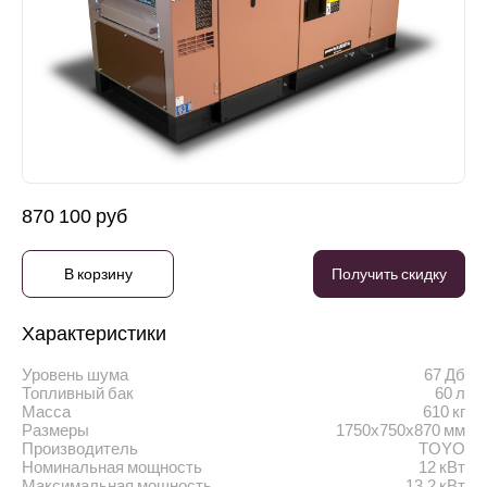
870 100 руб
В корзину
Получить скидку
Характеристики
Уровень шума
67 Дб
Топливный бак
60 л
Масса
610 кг
Размеры
1750х750х870 мм
Производитель
TOYO
Номинальная мощность
12 кВт
Максимальная мощность
13.2 кВт