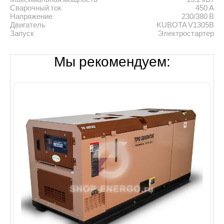
Сварочный ток
450 А
Напряжение
230/380 В
Двигатель
KUBOTA V1305B
Запуск
Электростартер
Мы рекомендуем: