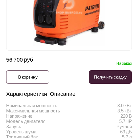
56 700 руб
На заказ
В корзину
Получить скидку
Характеристики
Описание
Номинальная мощность
3.0 кВт
Максимальная мощность
3.5 кВт
Напряжение
220 В
Модель двигателя
5.7HP
Запуск
Ручной
Уровень шума
63 дБ
Топливный бак
5.7 л