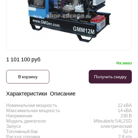
1 101 100 руб
На заказ
В корзину
Получить скидку
Характеристики
Описание
Номинальная мощность
12 кВА
Максимальная мощность
14 кВА
Напряжение
230 В
Модель двигателя
Mitsubishi S4L2SD
Запуск
электрический
Топливный бак
52 л
Расход топлива
2.8 л/ч