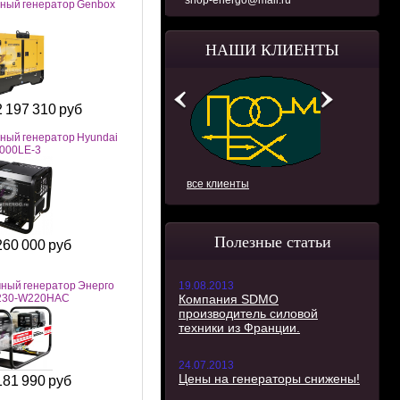
shop-energo@mail.ru
ный генератор Genbox
НАШИ КЛИЕНТЫ
2 197 310 руб
ный генератор Hyundai
000LE-3
все клиенты
Полезные статьи
260 000 руб
19.08.2013
ный генератор Энерго
Компания SDMO
/230-W220HAC
производитель силовой
техники из Франции.
24.07.2013
Цены на генераторы снижены!
181 990 руб