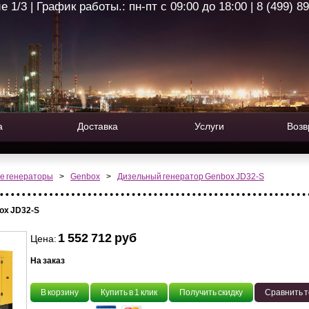
1/3 | График работы.: пн-пт с 09:00 до 18:00 | 8 (499) 8
а
Доставка
Услуги
Возв
е генераторы
>
Genbox
>
Дизельный генератор Genbox JD32-S
ox JD32-S
1 552 712 руб
Цена:
На заказ
В корзину
Купить в 1 клик
Получить скидку
Сравнить 