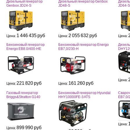
Дизельный генератор
Дизельный генератор Genbox
Дизель
Genbox JD24-S
JD48-S
JD64-S
1 446 435 руб
2 055 632 руб
Цена:
Цена:
Цена:
Бензиновый генератор
Бензиновый генератор Energo
Дизель
Energo EB8.0/400-HE
EB7,0/230-H
DHY12
Цена:
221 820 руб
161 260 руб
Цена:
Цена:
Газовый генератор
Бензиновый генератор Hyundai
Свароч
Briggs&Stratton G140
HHY10000FE-3 ATS
EB7.0
Цена:
899 990 руб
Цена: