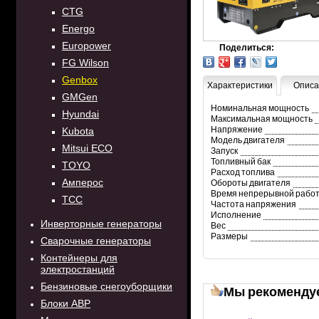
CTG
Energo
Europower
Поделиться:
FG Wilson
Genbox
Характеристики
Описа
GMGen
Номинальная мощность
Hyundai
Максимальная мощность
Напряжение
Kubota
Модель двигателя
Mitsui ECO
Запуск
Топливный бак
TOYO
Расход топлива
Амперос
Обороты двигателя
Время непрерывной рабо
ТСС
Частота напряжения
Исполнение
Инверторные генераторы
Вес
Размеры
Сварочные генераторы
Контейнеры для
электростанций
Бензиновые снегоуборщики
Мы рекоменду
Блоки АВР