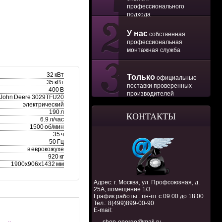
профессионального
подхода
У нас
собственная
профессиональная
монтажная служба
32 кВт
Только
официальные
35 кВт
поставки проверенных
400 В
производителей
John Deere 3029TFU20
электрический
190 л
КОНТАКТЫ
6.9 л/час
1500 об/мин
35 ч
50 Гц
в еврокожухе
920 кг
1900х906х1432 мм
Адрес: г. Москва, ул. Профсоюзная, д.
25А, помещение 1/3
График работы.: пн-пт с 09:00 до 18:00
Тел.:
8(499)899-00-90
E-mail: