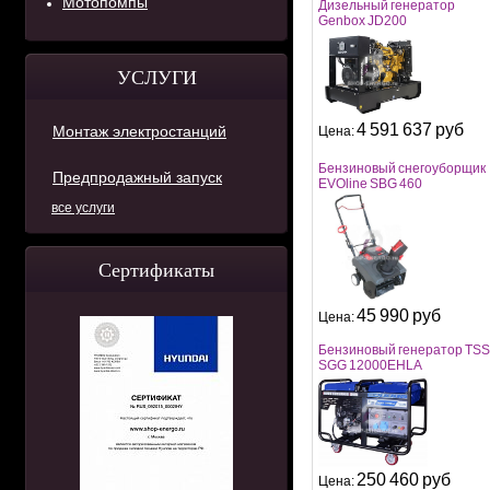
Мотопомпы
Дизельный генератор
Genbox JD200
УСЛУГИ
4 591 637 руб
Монтаж электростанций
Цена:
Бензиновый снегоуборщик
Предпродажный запуск
EVOline SBG 460
все услуги
Сертификаты
45 990 руб
Цена:
Бензиновый генератор TSS
SGG 12000EHLA
250 460 руб
Цена: