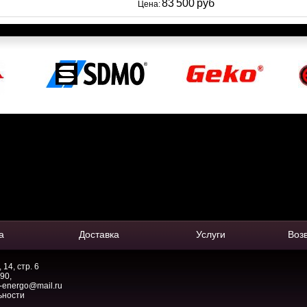
83 500 руб
Цена:
а
Доставка
Услуги
Воз
14, стр. 6
-90
,
-energo@mail.ru
ьности